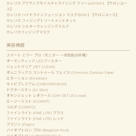
カレリカ アクティブモイスチャライジング クリーム100ｍｌ【サロンユー
ス】
カレリカ ハイドラインフュージョン マスク150ｍｌ【サロンユース】
カレリカ フィジングトリートメントキット
カレリカ シルキークレンジングミルク
カレリカフィジングマスク
美容機器
スマート ミラー プロ（モニター 一体型肌分析機）
オーセンティック LEDブースター
ジェットクリア (JET CLEAR)
オムニラックス コントゥール フェイス (Omnilux Contour Face)
エモーション (Emotion)
キャビプレミアム (CABI PREMIUM)
ドクタースキン (Dr.Skin)
オキシジェット レオクール (OXY JET LEO cool)
エージーミスト (AGMIST)
コルポ (CORPO)
ファインライト (FINE LITE) プラス
ファインライト (FINE LITE) レッド
プラジン (Plajin)
バイオプトロン プロ1 (Bioptron Pro1)
バイオプトロン2 (BIOPTRON 2)