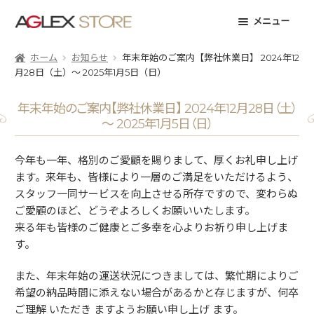
ナ
コ
メニュー
ビ
ン
ゲ
テ
ホーム
お知らせ
年末年始のご案内【弊社休業日】 2024年12
ー
ン
月28日（土）～ 2025年1月5日（日）
シ
ツ
ョ
へ
年末年始のご案内【弊社休業日】 2024年12月28日（土）
ン
ス
～ 2025年1月5日（日）
へ
キ
ス
ッ
今年も一年、格別のご愛顧を賜りまして、厚くお礼申し上げ
キ
プ
ます。来年も、皆様により一層のご満足をいただけるよう、
ッ
スタッフ一同サービスを向上させる所存ですので、変わらぬ
プ
ご愛顧のほど、どうぞよろしくお願いいたします。
来る年も皆様のご健康とご多幸を心よりお祈り申し上げま
す。
また、年末年始の運送状況につきましては、繁忙期によりご
希望の納品時間に添えない場合があるかと存じますが、何卒
ご理解 いただき ますようお願い申し上げ ます。