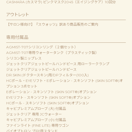
CASMARA (カスマラ) ピンクマスク2045（エイジングケア）10回分
アウトレット
【サロン様向け】『スウォッツ』訳あり商品販売のご案内
専用付属品
AGMIST-707シリコンリング（２個セット）
AGMIST-707専用ウォータータンク（プラスティック製）
シリコン製ニップレス
ジェットクリアジェットピールハンドピース 用ローラークランプ
ジェットクリアジェットピールハンドピース
DR.SKIN (ドクタースキン)用/DPフィルター(100入)
HCポール・EYEリフト・Eポレーション - スキンソフト (SKIN SOFT®)オ
プション 3点セット
Eポレーション - スキンソフト (SKIN SOFT®)オプション
EYEリフト - スキンソフト (SKIN SOFT®)オプション
HCポール - スキンソフト (SKIN SOFT®)オプション
キャビプレミアムプローブ (大) 付属品
ジェットクリア 専用 JCウォーター
キャビプレミアムプローブ (小) 付属品
ファインライト (FINE LITE) 専用ワゴン
バイオプトロン プロ1用スタンド