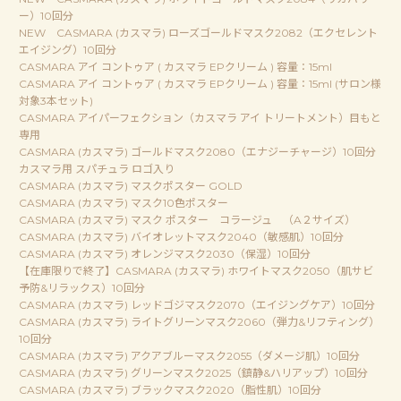
ー）10回分
NEW CASMARA (カスマラ) ローズゴールドマスク2082（エクセレント
エイジング）10回分
CASMARA アイ コントゥア ( カスマラ EPクリーム ) 容量：15ml
CASMARA アイ コントゥア ( カスマラ EPクリーム ) 容量：15ml (サロン様
対象3本セット)
CASMARA アイパーフェクション（カスマラ アイ トリートメント）目もと
専用
CASMARA (カスマラ) ゴールドマスク2080（エナジーチャージ）10回分
カスマラ用 スパチュラ ロゴ入り
CASMARA (カスマラ) マスクポスター GOLD
CASMARA (カスマラ) マスク10色ポスター
CASMARA (カスマラ) マスク ポスター コラージュ （A２サイズ）
CASMARA (カスマラ) バイオレットマスク2040（敏感肌）10回分
CASMARA (カスマラ) オレンジマスク2030（保湿）10回分
【在庫限りで終了】CASMARA (カスマラ) ホワイトマスク2050（肌サビ
予防&リラックス）10回分
CASMARA (カスマラ) レッドゴジマスク2070（エイジングケア）10回分
CASMARA (カスマラ) ライトグリーンマスク2060（弾力&リフティング）
10回分
CASMARA (カスマラ) アクアブルーマスク2055（ダメージ肌）10回分
CASMARA (カスマラ) グリーンマスク2025（鎮静&ハリアップ）10回分
CASMARA (カスマラ) ブラックマスク2020（脂性肌）10回分