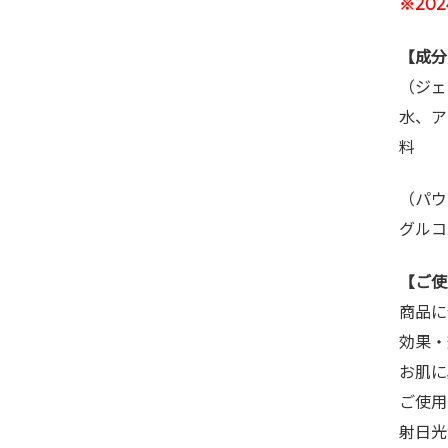
※202
【成分
（ジェ
水、ア
料
（パウ
グルコ
【ご使
商品に
効果・
お肌に
ご使用
射日光