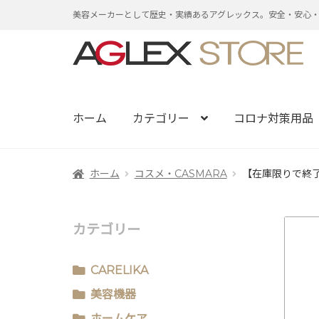
美容メーカーとして歴史・実績あるアグレックス。安全・安心
ナ
コ
ビ
ン
ゲ
テ
ー
ン
ホーム
カテゴリー
コロナ対策用品
シ
ツ
ョ
へ
ホーム
コスメ・CASMARA
【在庫限りで終了
ン
ス
へ
キ
ス
ッ
カテゴリー
キ
プ
ッ
CARELIKA
プ
美容機器
ホームケア