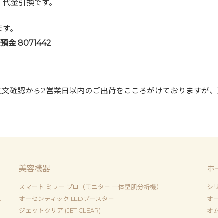
・代金引換です。
ます。
 8071442
注文確認から2営業日以内のご出荷をこころがけておりますが、
美容機器
ホ
スマート ミラー プロ（モニター 一体型肌分析機）
シ
ｌ
オーセンティック LEDブースター
オー
ジェットクリア (JET CLEAR)
オム