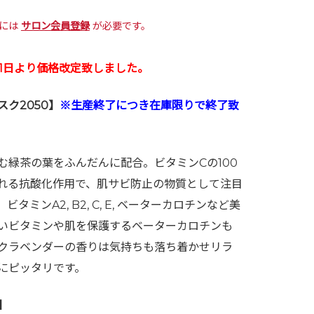
入には
サロン会員登録
が必要です。
月1日より価格改定致しました。
ク2050】
※生産終了につき在庫限りで終了致
む緑茶の葉をふんだんに配合。ビタミンCの100
れる抗酸化作用で、肌サビ防止の物質として注目
タミンA2, B2, C, E, ベーターカロチンなど美
いビタミンや肌を保護するベーターカロチンも
クラベンダーの香りは気持ちも落ち着かせリラ
にピッタリです。
】