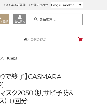
ド
よくあるご質問
お問い合わせ
検
検
索
 / 登録
会社案内
索
対
象:
¥
0
0個の商品
ス）10回分
りで終了】CASMARA
)
マスク2050（肌サビ予防&
ス）10回分