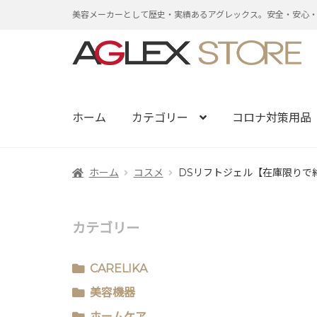
美容メーカーとして歴史・実績あるアグレックス。安全・安心
ナ
コ
ビ
ン
ゲ
テ
ー
ン
ホーム
カテゴリー
コロナ対策用品
シ
ツ
ョ
へ
ホーム
コスメ
DSリフトジェル【在庫限りで
ン
ス
へ
キ
ス
ッ
カテゴリー
キ
プ
ッ
CARELIKA
プ
美容機器
ホームケア