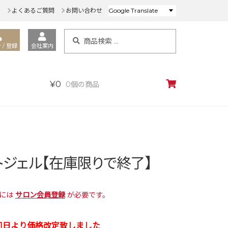
ド
よくあるご質問
お問い合わせ
検
検
索
 / 登録
会社案内
索
対
象:
¥
0
0個の商品
トジェル【在庫限りで終了】
入には
サロン会員登録
が必要です。
月1日より価格改定致しました