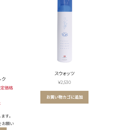
スウォッツ
ルク
¥
2,530
限定価格
。
お買い物カゴに追加
は
します。
をお願い