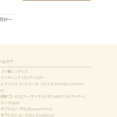
万が一
ームケア
リコン製ニップレス
センティック LEDブースター
ニラックス コントゥール フェイス (Omnilux Contour
e)
売終了】AGエアー (マイナスイオン&オゾンドライヤー)
ン (Plajin)
オプトロン プロ1 (Bioptron Pro1)
オプトロン ユースロン (Youthron)