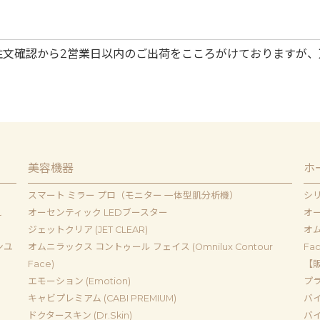
注文確認から2営業日以内のご出荷をこころがけておりますが、
美容機器
ホ
スマート ミラー プロ（モニター 一体型肌分析機）
シ
ｌ
オーセンティック LEDブースター
オー
ジェットクリア (JET CLEAR)
オム
ンユ
オムニラックス コントゥール フェイス (Omnilux Contour
Fac
Face)
【販
エモーション (Emotion)
プラジ
キャビプレミアム (CABI PREMIUM)
バイ
ドクタースキン (Dr.Skin)
バイ