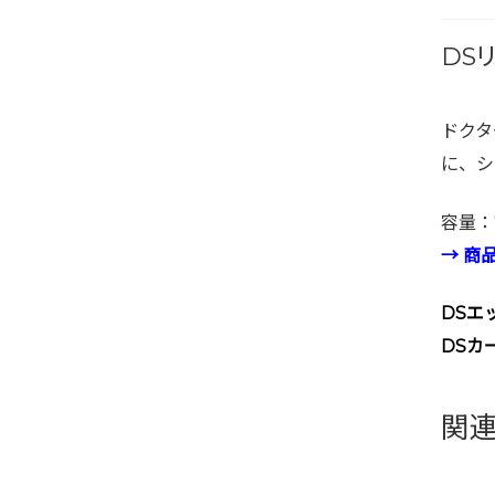
DS
ドクタ
に、シ
容量：
→ 商
DSエ
DSカ
関