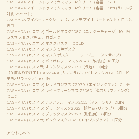
CASMARA アイ コントゥア ( カスマラ EPクリーム ) 容量：15ml
CASMARA アイ コントゥア ( カスマラ EPクリーム ) 容量：15ml (サロン様
対象3本セット)
CASMARA アイパーフェクション（カスマラ アイ トリートメント）目もと
専用
CASMARA (カスマラ) ゴールドマスク2080（エナジーチャージ）10回分
カスマラ用 スパチュラ ロゴ入り
CASMARA (カスマラ) マスクポスター GOLD
CASMARA (カスマラ) マスク10色ポスター
CASMARA (カスマラ) マスク ポスター コラージュ （A２サイズ）
CASMARA (カスマラ) バイオレットマスク2040（敏感肌）10回分
CASMARA (カスマラ) オレンジマスク2030（保湿）10回分
【在庫限りで終了】CASMARA (カスマラ) ホワイトマスク2050（肌サビ
予防&リラックス）10回分
CASMARA (カスマラ) レッドゴジマスク2070（エイジングケア）10回分
CASMARA (カスマラ) ライトグリーンマスク2060（弾力&リフティング）
10回分
CASMARA (カスマラ) アクアブルーマスク2055（ダメージ肌）10回分
CASMARA (カスマラ) グリーンマスク2025（鎮静&ハリアップ）10回分
CASMARA (カスマラ) ブラックマスク2020（脂性肌）10回分
CASMARA (カスマラ) ピンクマスク2045（エイジングケア）10回分
アウトレット