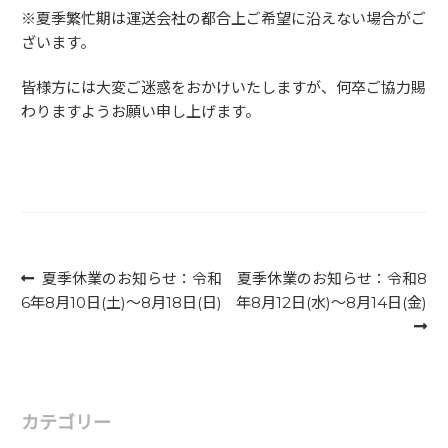
※夏季繁忙期は運送会社の都合上ご希望に沿えない場合がご
ざいます。
皆様方には大変ご迷惑をおかけいたしますが、何卒ご協力賜
わりますようお願い申し上げます。
投稿ナビゲーション
前
次
夏季休業のお知らせ：令和
夏季休業のお知らせ：令和8
の
の
6年8月10日(土)～8月18日(日)
年8月12日(水)～8月14日(金)
投
投
稿:
稿:
カテゴリー