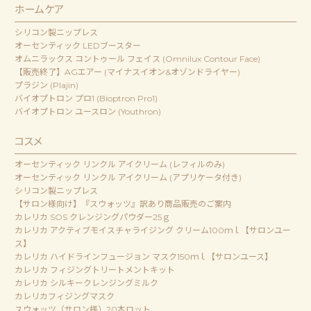
ホームケア
シリコン製ニップレス
オーセンティック LEDブースター
オムニラックス コントゥール フェイス (Omnilux Contour Face)
【販売終了】AGエアー (マイナスイオン&オゾンドライヤー)
プラジン (Plajin)
バイオプトロン プロ1 (Bioptron Pro1)
バイオプトロン ユースロン (Youthron)
コスメ
オーセンティック リンクル アイクリーム (レフィルのみ)
オーセンティック リンクル アイクリーム (アプリケータ付き)
シリコン製ニップレス
【サロン様向け】『スウォッツ』訳あり商品販売のご案内
カレリカ SOS クレンジングパウダー25ｇ
カレリカ アクティブモイスチャライジング クリーム100ｍｌ【サロンユー
ス】
カレリカ ハイドラインフュージョン マスク150ｍｌ【サロンユース】
カレリカ フィジングトリートメントキット
カレリカ シルキークレンジングミルク
カレリカフィジングマスク
スウォッツ（サロン様）20本ロット