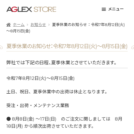
ナ
コ
メニュー
ビ
ン
ゲ
テ
ホーム
お知らせ
夏季休業のお知らせ：令和7年8月12日(火)
ー
ン
～8月15日(金)
シ
ツ
ョ
へ
夏季休業のお知らせ：令和7年8月12日(火)～8月15日(金)
ン
ス
へ
キ
弊社では下記の日程、夏季休業とさせていただきます。
ス
ッ
キ
プ
ッ
令和7年8月12日(火)～8月15日(金)
プ
土日、祝日、夏季休業中の出荷は休止となります。
受注・出荷・メンテナンス業務
● 8月8日(金) ～17日(日) のご注文に関しましては 8月
18日(月) から順次出荷させていただきます。