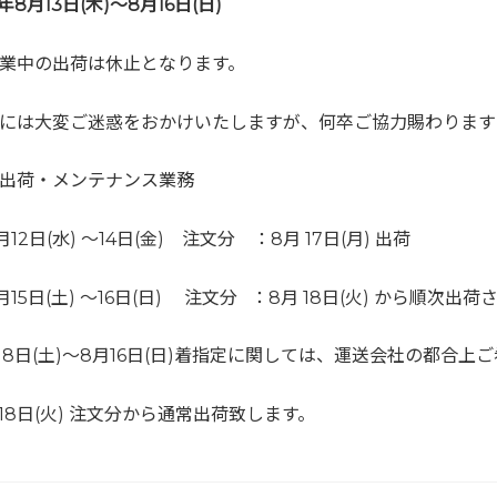
2年
8
月
13
日
(
木)
～
8
月
16
日
(
日)
業中の出荷は休止となります。
には大変ご迷惑をおかけいたしますが、何卒ご協力賜わります
出荷・メンテナンス業務
12日(水) ～14日(金) 注文分 ：8月 17日(月) 出荷
月15日(土) ～16日(日) 注文分 ：8月 18日(火) から順次
月8日(土)～8月16日(日)着指定に関しては、運送会社の都合
月18日(火) 注文分から通常出荷致します。