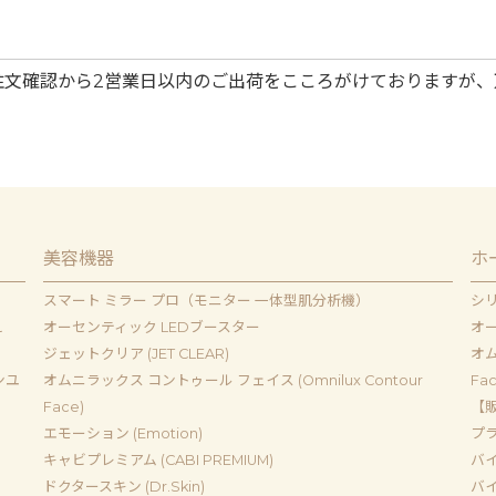
注文確認から2営業日以内のご出荷をこころがけておりますが、
美容機器
ホ
スマート ミラー プロ（モニター 一体型肌分析機）
シ
ｌ
オーセンティック LEDブースター
オー
ジェットクリア (JET CLEAR)
オム
ンユ
オムニラックス コントゥール フェイス (Omnilux Contour
Fac
Face)
【販
エモーション (Emotion)
プラジ
キャビプレミアム (CABI PREMIUM)
バイ
ドクタースキン (Dr.Skin)
バイ