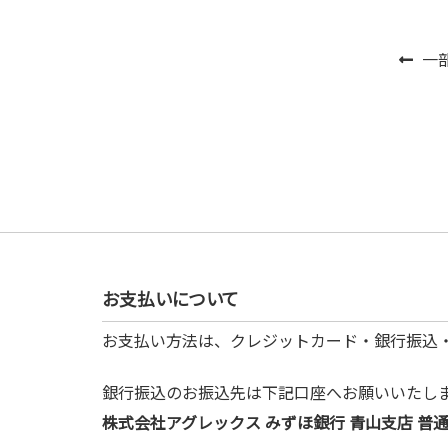
投稿
前
一
の
投
稿:
お支払いについて
お支払い方法は、クレジットカード・銀行振込
銀行振込のお振込先は下記口座へお願いいたし
株式会社アグレックス みずほ銀行 青山支店 普通預金