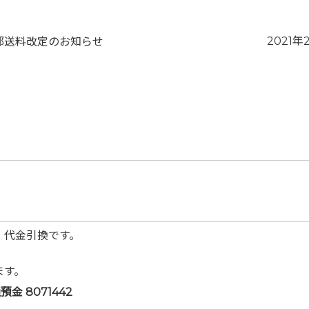
ナビゲーション
次
2021
部送料改定のお知らせ
の
投
稿:
・代金引換です。
ます。
 8071442