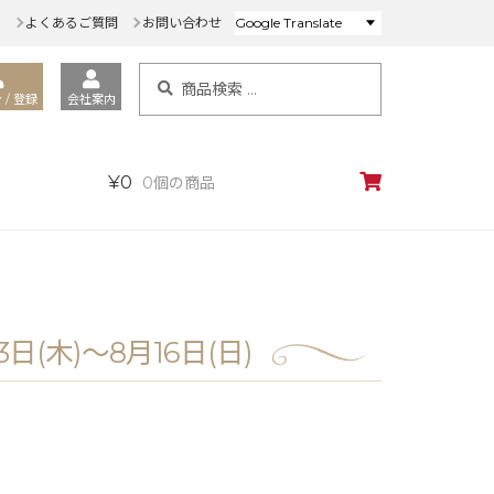
ド
よくあるご質問
お問い合わせ
検
検
索
 / 登録
会社案内
索
対
象:
¥
0
0個の商品
日(木)～8月16日(日)