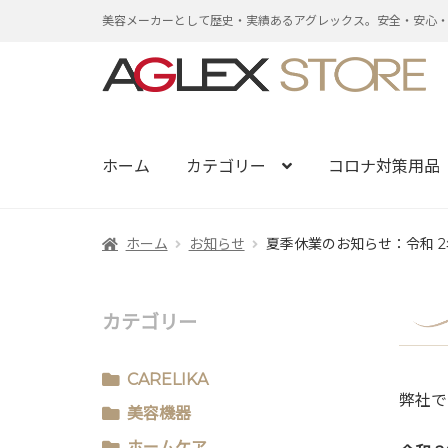
美容メーカーとして歴史・実績あるアグレックス。安全・安心
ナ
コ
ビ
ン
ゲ
テ
ー
ン
ホーム
カテゴリー
コロナ対策用品
シ
ツ
ョ
へ
ホーム
お知らせ
夏季休業のお知らせ：令和 2年8
ン
ス
へ
キ
ス
ッ
カテゴリー
キ
プ
ッ
CARELIKA
弊社で
プ
美容機器
ホームケア